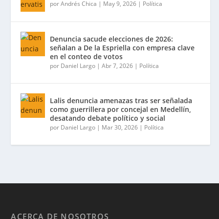
por
Andrés Chica
|
May 9, 2026
|
Política
Denuncia sacude elecciones de 2026:
señalan a De la Espriella con empresa clave
en el conteo de votos
por
Daniel Largo
|
Abr 7, 2026
|
Política
Lalis denuncia amenazas tras ser señalada
como guerrillera por concejal en Medellín,
desatando debate político y social
por
Daniel Largo
|
Mar 30, 2026
|
Política
ACERCA DE NOSOTROS