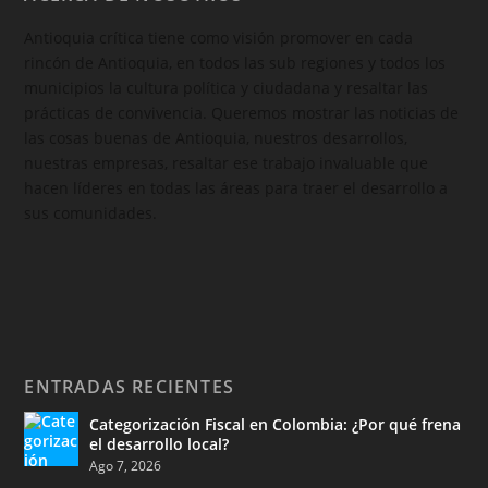
Antioquia crítica tiene como visión promover en cada
rincón de Antioquia, en todos las sub regiones y todos los
municipios la cultura política y ciudadana y resaltar las
prácticas de convivencia. Queremos mostrar las noticias de
las cosas buenas de Antioquia, nuestros desarrollos,
nuestras empresas, resaltar ese trabajo invaluable que
hacen líderes en todas las áreas para traer el desarrollo a
sus comunidades.
ENTRADAS RECIENTES
Categorización Fiscal en Colombia: ¿Por qué frena
el desarrollo local?
Ago 7, 2026