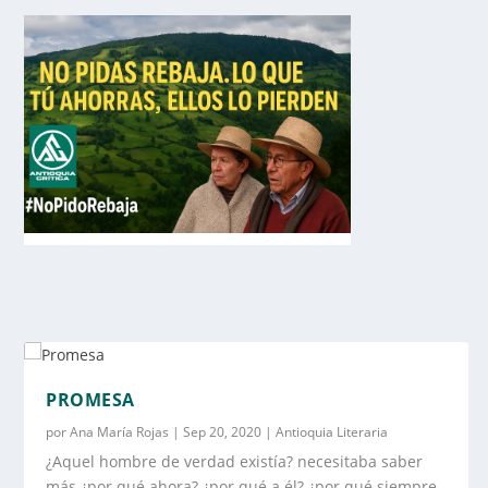
PROMESA
por
Ana María Rojas
|
Sep 20, 2020
|
Antioquia Literaria
¿Aquel hombre de verdad existía? necesitaba saber
más ¿por qué ahora? ¿por qué a él? ¿por qué siempre