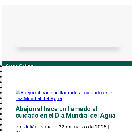
TENDENCIAS:
Antioquia Crítica lanza «ServirBien», el curso de induc...
Cinco turistas fueron rescatados en Guatapé
Itagüí obtuvo por tercer año consecutivo el Premio Naci...
Rescatan hipopótamo en Puerto Nare
Alerta: Caen integrantes del Clan del Golfo en Santande...
Alerta: Masacre en Andes deja tres muertos en 2026
Área Crítica
Bajo Cauca
Norte Crítico
Occidente Crítico
Oriente Crítico
Magdalena Medio
Nordeste
Suroeste
Urabá Crítica
Abejorral hace un llamado al
Crónica
cuidado en el Día Mundial del Agua
Cultura Ciudadana
Opinión
por
Julián
|
sábado 22 de marzo de 2025
|
Antioquia Literaria