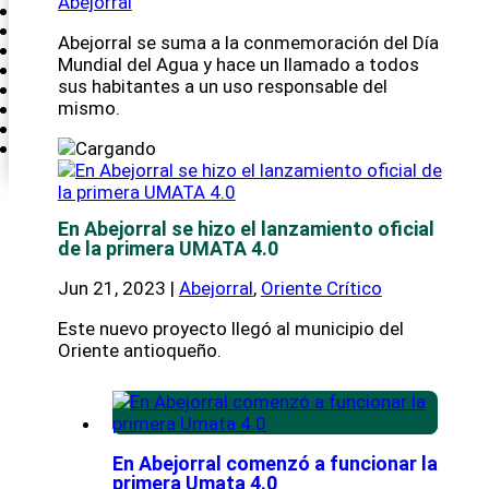
Abejorral
Antioquia Emprende
Deporte
Abejorral se suma a la conmemoración del Día
Medio Ambiente
Mundial del Agua y hace un llamado a todos
Ciencia y tecnología
sus habitantes a un uso responsable del
Política
Nación
mismo.
Internacional
Antioquia CríticaTV
En Abejorral se hizo el lanzamiento oficial
de la primera UMATA 4.0
Jun 21, 2023
|
Abejorral
,
Oriente Crítico
Este nuevo proyecto llegó al municipio del
Oriente antioqueño.
Inicio
Antioquia
Medellín
Área Metropolitana
Nación
En Abejorral comenzó a funcionar la
primera Umata 4.0