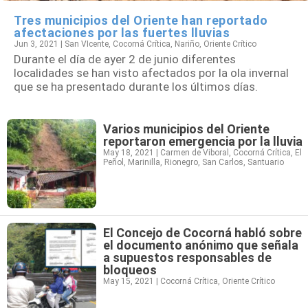
Tres municipios del Oriente han reportado
afectaciones por las fuertes lluvias
Jun 3, 2021
|
San VIcente
,
Cocorná Crítica
,
Nariño
,
Oriente Crítico
Durante el día de ayer 2 de junio diferentes
localidades se han visto afectados por la ola invernal
que se ha presentado durante los últimos días.
Varios municipios del Oriente
reportaron emergencia por la lluvia
May 18, 2021
|
Carmen de Viboral
,
Cocorná Crítica
,
El
Peñol
,
Marinilla
,
Rionegro
,
San Carlos
,
Santuario
El Concejo de Cocorná habló sobre
el documento anónimo que señala
a supuestos responsables de
bloqueos
May 15, 2021
|
Cocorná Crítica
,
Oriente Crítico