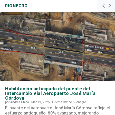
RIONEGRO
Habilitación anticipada del puente del
Intercambio Vial Aeropuerto José María
Córdova
por
Andrés Chica
|
Mar 19, 2025
|
Oriente Crítico
,
Rionegro
El puente del aeropuerto José María Córdova refleja el
esfuerzo antioqueño: 80% avanzado, mejorando