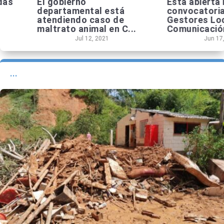
El gobierno
Está abierta la
departamental está
convocatoria para
atendiendo caso de
Gestores Locales 
maltrato animal en C...
Comunicación par..
Jul 12, 2021
Jun 17, 2021
...