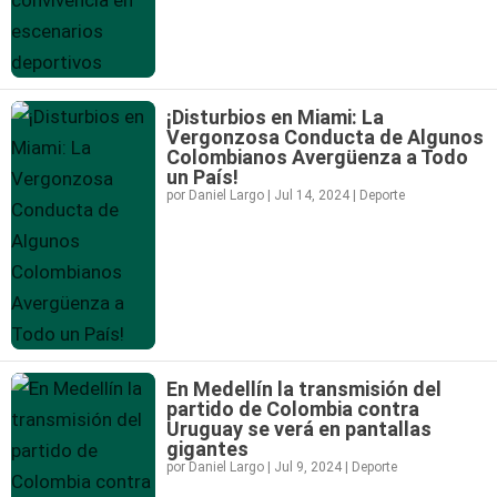
¡Disturbios en Miami: La
Vergonzosa Conducta de Algunos
Colombianos Avergüenza a Todo
un País!
por
Daniel Largo
|
Jul 14, 2024
|
Deporte
En Medellín la transmisión del
partido de Colombia contra
Uruguay se verá en pantallas
gigantes
por
Daniel Largo
|
Jul 9, 2024
|
Deporte