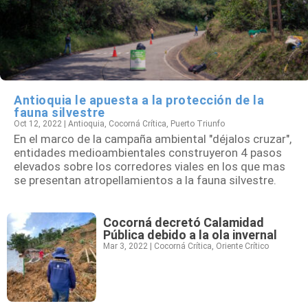
Antioquia le apuesta a la protección de la
fauna silvestre
Oct 12, 2022
|
Antioquia
,
Cocorná Crítica
,
Puerto Triunfo
En el marco de la campaña ambiental "déjalos cruzar",
entidades medioambientales construyeron 4 pasos
elevados sobre los corredores viales en los que mas
se presentan atropellamientos a la fauna silvestre.
Cocorná decretó Calamidad
Pública debido a la ola invernal
Mar 3, 2022
|
Cocorná Crítica
,
Oriente Crítico