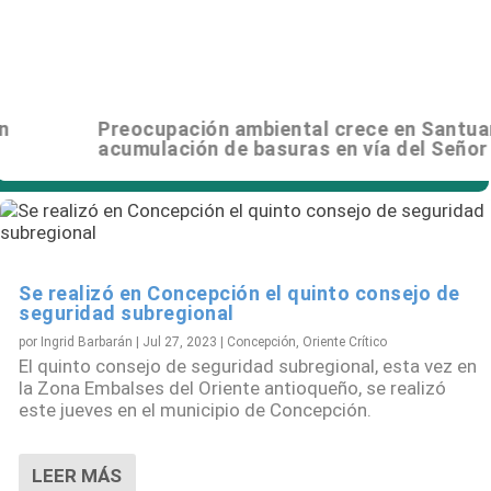
Cornare invierte $6.400 millones en gestión
Preocupación ambiental crece en Santuario por
ambiental en Rionegro
acumulación de basuras en vía del Señor Caído
Se realizó en Concepción el quinto consejo de
seguridad subregional
por
Ingrid Barbarán
|
Jul 27, 2023
|
Concepción
,
Oriente Crítico
El quinto consejo de seguridad subregional, esta vez en
la Zona Embalses del Oriente antioqueño, se realizó
este jueves en el municipio de Concepción.
LEER MÁS