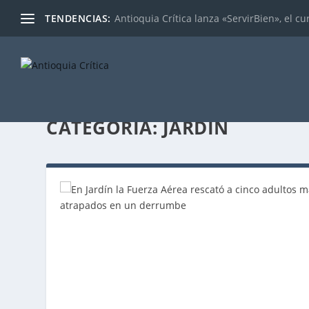
TENDENCIAS:
Antioquia Crítica lanza «ServirBien», el cu
CATEGORÍA:
JARDÍN