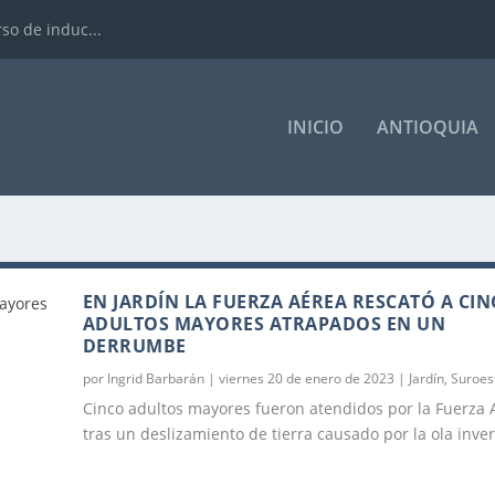
rso de induc...
INICIO
ANTIOQUIA
EN JARDÍN LA FUERZA AÉREA RESCATÓ A CI
ADULTOS MAYORES ATRAPADOS EN UN
DERRUMBE
por
Ingrid Barbarán
|
viernes 20 de enero de 2023
|
Jardín
,
Suroes
Cinco adultos mayores fueron atendidos por la Fuerza 
tras un deslizamiento de tierra causado por la ola inve