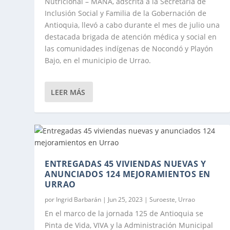
Nutricional – MANA, adscrita a la Secretaría de
Inclusión Social y Familia de la Gobernación de
Antioquia, llevó a cabo durante el mes de julio una
destacada brigada de atención médica y social en
las comunidades indígenas de Nocondó y Playón
Bajo, en el municipio de Urrao.
LEER MÁS
CON LUIS PÉREZ
ENTREGADAS 45 VIVIENDAS NUEVAS Y
ANUNCIADOS 124 MEJORAMIENTOS EN
URRAO
por
Ingrid Barbarán
|
Jun 25, 2023
|
Suroeste
,
Urrao
En el marco de la jornada 125 de Antioquia se
Pinta de Vida, VIVA y la Administración Municipal