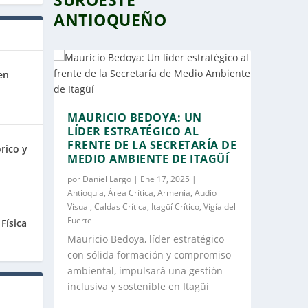
ANTIOQUEÑO
en
MAURICIO BEDOYA: UN
LÍDER ESTRATÉGICO AL
FRENTE DE LA SECRETARÍA DE
rico y
MEDIO AMBIENTE DE ITAGÜÍ
por
Daniel Largo
|
Ene 17, 2025
|
Antioquia
,
Área Crítica
,
Armenia
,
Audio
Visual
,
Caldas Crítica
,
Itagüí Crítico
,
Vigía del
Fuerte
Física
Mauricio Bedoya, líder estratégico
con sólida formación y compromiso
ambiental, impulsará una gestión
inclusiva y sostenible en Itagüí