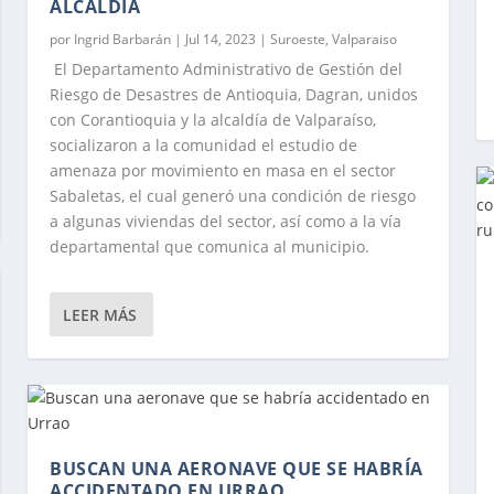
ALCALDÍA
por
Ingrid Barbarán
|
Jul 14, 2023
|
Suroeste
,
Valparaiso
El Departamento Administrativo de Gestión del
Riesgo de Desastres de Antioquia, Dagran, unidos
con Corantioquia y la alcaldía de Valparaíso,
socializaron a la comunidad el estudio de
amenaza por movimiento en masa en el sector
Sabaletas, el cual generó una condición de riesgo
, EL SUROESTE DE ANTIOQUIA SE PREPARA PARA UN GRAN CR
a algunas viviendas del sector, así como a la vía
departamental que comunica al municipio.
LEER MÁS
BUSCAN UNA AERONAVE QUE SE HABRÍA
ACCIDENTADO EN URRAO