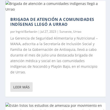
BRIGADA DE ATENCIÓN A COMUNIDADES
INDÍGENAS LLEGÓ A URRAO
por
Ingrid Barbarán
|
Jul 27, 2023
|
Suroeste
,
Urrao
La Gerencia de Seguridad Alimentaria y Nutricional –
MANA, adscrita a la Secretaría de Inclusión Social y
Familia de la Gobernación de Antioquia, llevó a cabo
durante el mes de julio una destacada brigada de
atención médica y social en las comunidades
CON LUIS PÉREZ, EL SUROESTE DE
indígenas de Nocondó y Playón Bajo, en el municipio
ANTIOQUIA SE PREPARA PARA UN GRAN
de Urrao.
CRECIMIENTO
LEER MÁS