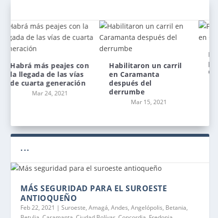
Primer mercado
provincial en
Habilitaron un carril
Caramanta
en Caramanta
Mar 1, 2021
después del
derrumbe
Mar 15, 2021
...
MÁS SEGURIDAD PARA EL SUROESTE
ANTIOQUEÑO
Feb 22, 2021
|
Suroeste
,
Amagá
,
Andes
,
Angelópolis
,
Betania
,
Betulia
,
Caramanta
,
Ciudad Bolívar
,
Concordia
,
Fredonia
,