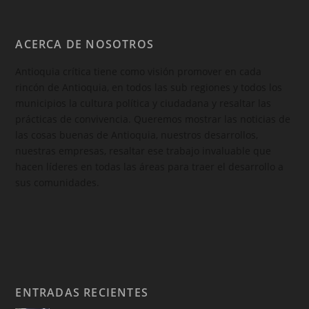
ACERCA DE NOSOTROS
Antioquia crítica tiene como visión promover en cada
rincón de Antioquia, en todos las sub regiones y todos los
municipios la cultura política y ciudadana y resaltar las
prácticas de convivencia. Queremos mostrar las noticias de
las cosas buenas de Antioquia, nuestros desarrollos,
nuestras empresas, resaltar ese trabajo invaluable que
hacen líderes en todas las áreas para traer el desarrollo a
sus comunidades.
ENTRADAS RECIENTES