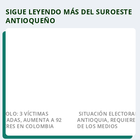
SIGUE LEYENDO MÁS DEL SUROESTE
ANTIOQUEÑO
MASACRE EN BOLOMBOLO: 3 VÍCTIMAS
SITUACIÓN ELECTORAL EN PUEBLORRICO,
TORTURADAS Y ASESINADAS, AUMENTA A 92
ANTIOQUIA, REQUIERE ATENCIÓN URGENTE
EL NÚMERO DE MASACRES EN COLOMBIA
DE LOS MEDIOS