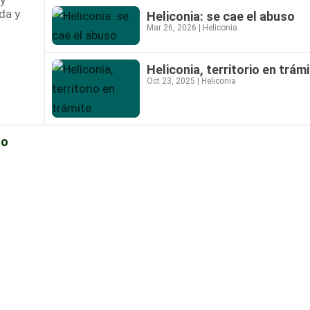
oy
da y
Heliconia: se cae el abuso
Mar 26, 2026
|
Heliconia
Heliconia, territorio en trám
Oct 23, 2025
|
Heliconia
ño