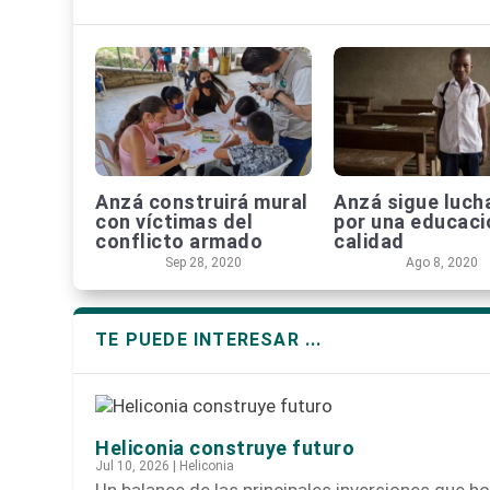
Anzá construirá mural
Anzá sigue luc
con víctimas del
por una educaci
conflicto armado
calidad
Sep 28, 2020
Ago 8, 2020
TE PUEDE INTERESAR ...
Heliconia construye futuro
Jul 10, 2026
|
Heliconia