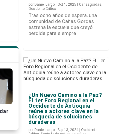
por
Daniel Largo
|
Oct 1, 2025
|
Cañasgordas
,
Occidente Crítico
Tras ocho años de espera, una
comunidad de Cañas Gordas
estrena la escuela que creyó
perdida para siempre
¿Un Nuevo Camino a la Paz?
El 1er Foro Regional en el
Occidente de Antioquia
reúne a actores clave en la
dar
búsqueda de soluciones
duraderas
por
Daniel Largo
|
Sep 13, 2024
|
Occidente
Crítico
,
Santa fe de Antioquia crítica