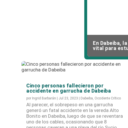
En Dabeiba, la
Corantioquia 
vital para est
Cinco personas fallecieron por
accidente en garrucha de Dabeiba
por
Ingrid Barbarán
|
Jul 23, 2023
|
Dabeiba
,
Occidente Crítico
Al parecer, el sobrepeso en una garrucha
generó un fatal accidente en la vereda Alto
Bonito en Dabeiba, luego de que se reventara
uno de los cables, ocasionando que 8
personas cayeran a una playa del río Sucio.