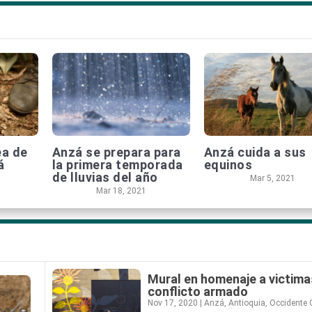
ea de
Anzá se prepara para
Anzá cuida a sus
á
la primera temporada
equinos
de lluvias del año
Mar 5, 2021
Mar 18, 2021
Mural en homenaje a victima
conflicto armado
Nov 17, 2020
|
Anzá
,
Antioquia
,
Occidente C