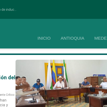
 de induc...
INICIO
ANTIOQUIA
MEDE
ión del
ente Crítico
 han
cia y