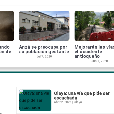
hando
Anzá se preocupa por
Mejorarán las vía
ón de
su población gestante
el occidente
antioqueño
Jul 7, 2020
Jun 1, 2020
Olaya: una vía que pide ser
escuchada
Abr 22, 2026
|
Olaya