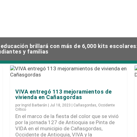
 educación brillará con más de 6,000 kits escolares
firma convenios con 10 alcaldes del occidente ant
udiantes y familias
VIVA entregó 113 mejoramientos de
vivienda en Cañasgordas
por
Ingrid Barbarán
|
Jul 18, 2023
|
Cañasgordas
,
Occidente
Crítico
En el marco de la fiesta del color que se vivió
por la jornada 127 de Antioquia se Pinta de
VIDA en el municipio de Cañasgordas,
Occidente de Antioquia, VIVA y la