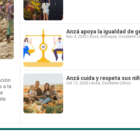
Anzá apoya la igualdad de g
Nov 4, 2020
|
Anzá
,
Antioquia
,
Occidente Cr
Anzá cuida y respeta sus ni
ación
Oct 13, 2020
|
Anzá
,
Occidente Crítico
 a la
se
 de