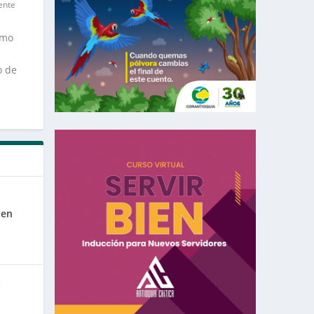
ente
imo
o de
 en