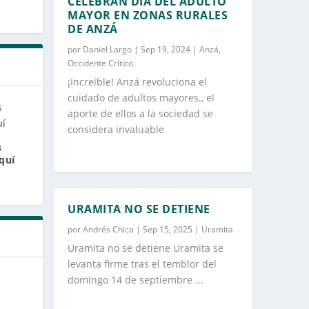
CELEBRAN DÍA DEL ADULTO
MAYOR EN ZONAS RURALES
DE ANZÁ
por
Daniel Largo
|
Sep 19, 2024
|
Anzá
,
Occidente Crítico
¡Increíble! Anzá revoluciona el
cuidado de adultos mayores., el
aporte de ellos a la sociedad se
considera invaluable
s
quí
URAMITA NO SE DETIENE
por
Andrés Chica
|
Sep 15, 2025
|
Uramita
Uramita no se detiene Uramita se
levanta firme tras el temblor del
domingo 14 de septiembre ...