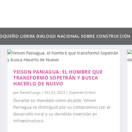
UEVO CAMINO A LA PAZ? EL 1ER FORO REGIONAL EN EL OCCI
 A ACTORES CLAVE EN LA BÚSQUEDA DE SOLUCIONES DURAD
YEISON PANIAGUA: EL HOMBRE QUE
TRANSFORMÓ SOPETRÁN Y BUSCA
HACERLO DE NUEVO
por
Daniel Largo
|
Oct 23, 2023
|
Sopetrán Crítico
Durante su mandato como alcalde, Yeison
Paniagua se distinguió por su compromiso con el
desarrollo rural y su decidida inversión en
infraestructura