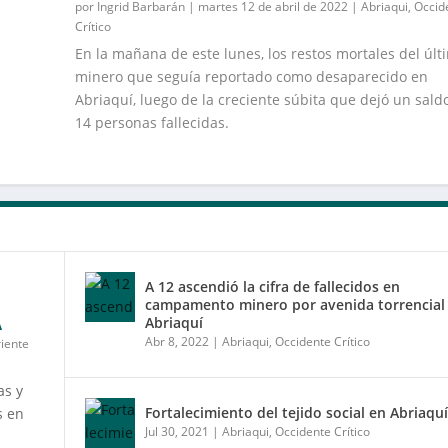
por
Ingrid Barbarán
|
martes 12 de abril de 2022
|
Abriaqui
,
Occid
Crítico
En la mañana de este lunes, los restos mortales del últ
minero que seguía reportado como desaparecido en
Abriaquí, luego de la creciente súbita que dejó un sald
14 personas fallecidas.
A 12 ascendió la cifra de fallecidos en
campamento minero por avenida torrencial
A
Abriaquí
Abr 8, 2022
|
Abriaqui
,
Occidente Crítico
iente
as y
Fortalecimiento del tejido social en Abriaquí
s en
Jul 30, 2021
|
Abriaqui
,
Occidente Crítico