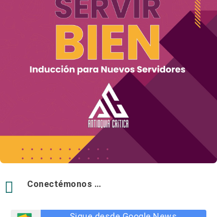

Conectémonos …
Sigue desde Google News