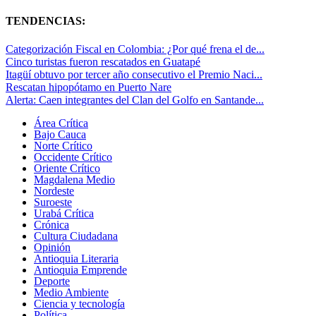
TENDENCIAS:
Categorización Fiscal en Colombia: ¿Por qué frena el de...
Cinco turistas fueron rescatados en Guatapé
Itagüí obtuvo por tercer año consecutivo el Premio Naci...
Rescatan hipopótamo en Puerto Nare
Alerta: Caen integrantes del Clan del Golfo en Santande...
Área Crítica
Bajo Cauca
Norte Crítico
Occidente Crítico
Oriente Crítico
Magdalena Medio
Nordeste
Suroeste
Urabá Crítica
Crónica
Cultura Ciudadana
Opinión
Antioquia Literaria
Antioquia Emprende
Deporte
Medio Ambiente
Ciencia y tecnología
Política