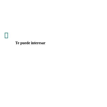

Te puede interesar
Yamaha, Ringo y Rolombian Travel recorrerán Colombia
entregando alimento, voluntariado y esperanza a perros
rescatados durante 90 días solidarios