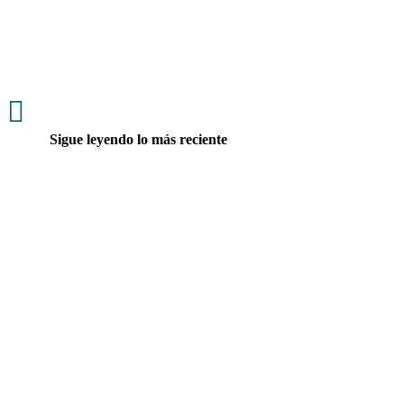
Equipo de De la Espriella reabre el debate sobre Petro
mientras juristas recuerdan que la extradición depende de
requisitos legales

Sigue leyendo lo más reciente
5 turistas, varios de ellos de nacionalidad extranjera, fueron
rescatados con éxito luego de quedar a la deriva en el embalse
de Guatapé,