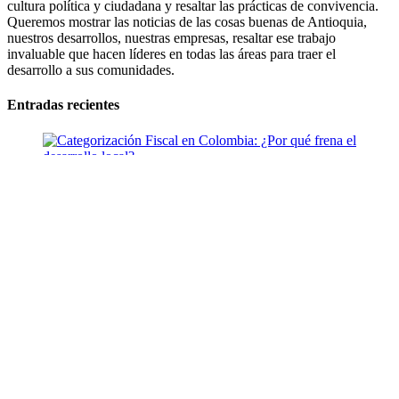
cultura política y ciudadana y resaltar las prácticas de convivencia.
Queremos mostrar las noticias de las cosas buenas de Antioquia,
nuestros desarrollos, nuestras empresas, resaltar ese trabajo
invaluable que hacen líderes en todas las áreas para traer el
desarrollo a sus comunidades.
Entradas recientes
Categorización Fiscal en Colombia: ¿Por qué frena el
desarrollo local?
Ago 7, 2026
Cinco turistas fueron rescatados en Guatapé
Ago 5, 2026
Itagüí obtuvo por tercer año consecutivo el Premio Nacional
de Alta Gerencia
Ago 5, 2026
Rescatan hipopótamo en Puerto Nare
Ago 5, 2026