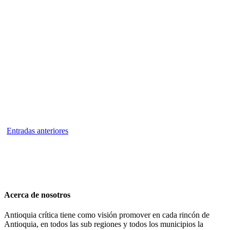
San Roque inicia pavimentación hacia el Nare, obra clave
del Plan Rescate Vial que mejorará movilidad y conectividad
regional
Entradas anteriores
Acerca de nosotros
Antioquia crítica tiene como visión promover en cada rincón de
Antioquia, en todos las sub regiones y todos los municipios la