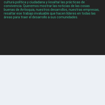
cultura política y ciudadana y resaltar las prácticas de
convivencia. Queremos mostrar las noticias de las cosas
buenas de Antioquia, nuestros desarrollos, nuestras empresas,
resaltar ese trabajo invaluable que hacen líderes en todas las
áreas para traer el desarrollo a sus comunidades.
ENTRADAS RECIENTES
Cinco turistas fueron rescatados en Guatapé
Ago 5, 2026
Itagüí obtuvo por tercer año consecutivo el Premio
Nacional de Alta Gerencia
Ago 5, 2026