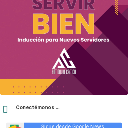

Conectémonos …
Sigue desde Google News