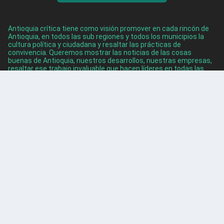
Antioquia crítica tiene como visión promover en cada rincón de
Antioquia, en todos las sub regiones y todos los municipios la
cultura política y ciudadana y resaltar las prácticas de
convivencia. Queremos mostrar las noticias de las cosas
buenas de Antioquia, nuestros desarrollos, nuestras empresas,
resaltar ese trabajo invaluable que hacen líderes en todas las
áreas para traer el desarrollo a sus comunidades.
ENTRADAS RECIENTES
Categorización Fiscal en Colombia: ¿Por qué frena el
desarrollo local?
Ago 7, 2026