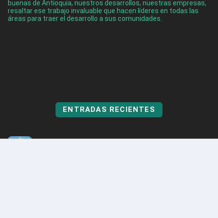
buenas de Antioquia, nuestros desarrollos, nuestras empresas,
resaltar ese trabajo invaluable que hacen líderes en todas las
áreas para traer el desarrollo a sus comunidades.
ENTRADAS RECIENTES
Categorización Fiscal en Colombia: ¿Por qué frena el
desarrollo local?
Ago 7, 2026
Cinco turistas fueron rescatados en Guatapé
Ago 5, 2026