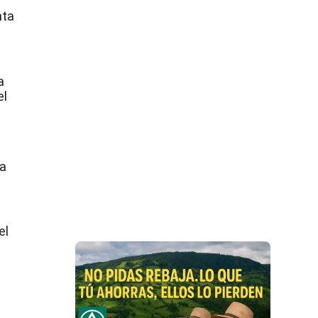
nta
a
a
el
 a
el