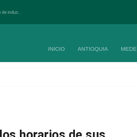
 de induc...
INICIO
ANTIOQUIA
MEDE
los horarios de sus