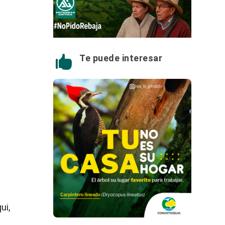
:
Te puede interesar

ui,