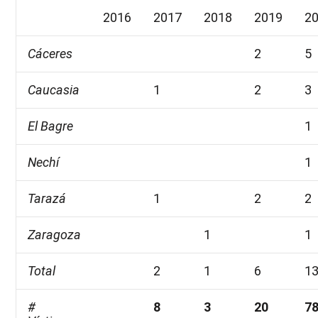
2016
2017
2018
2019
2
Cáceres
2
5
Caucasia
1
2
3
El Bagre
1
Nechí
1
Tarazá
1
2
2
Zaragoza
1
1
Total
2
1
6
1
#
8
3
20
7