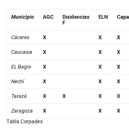
Municipio
AGC
Disidencias
ELN
Capa
F
Cáceres
X
X
X
Caucasia
X
X
X
EL Bagre
X
X
X
Nechí
X
X
X
Tarazá
X
X
X
X
Zaragoza
X
X
X
Tabla Corpades