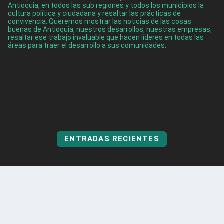
Antioquia, en todos las sub regiones y todos los municipios la
cultura política y ciudadana y resaltar las prácticas de
convivencia. Queremos mostrar las noticias de las cosas
buenas de Antioquia, nuestros desarrollos, nuestras empresas,
resaltar ese trabajo invaluable que hacen líderes en todas las
áreas para traer el desarrollo a sus comunidades.
ENTRADAS RECIENTES
Cinco turistas fueron rescatados en Guatapé
Ago 5, 2026
Itagüí obtuvo por tercer año consecutivo el Premio
Nacional de Alta Gerencia