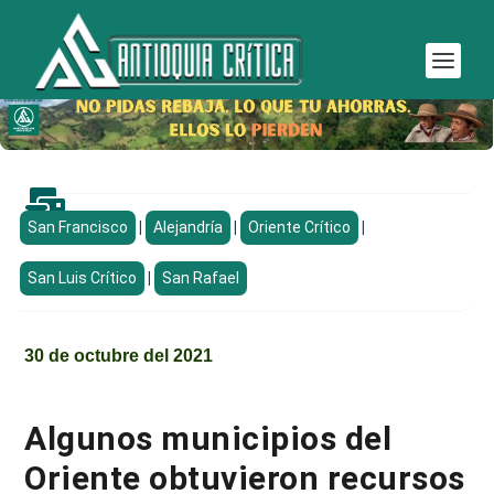

San Francisco
|
Alejandría
|
Oriente Crítico
|
San Luis Crítico
|
San Rafael
30 de octubre del 2021
Algunos municipios del
Oriente obtuvieron recursos