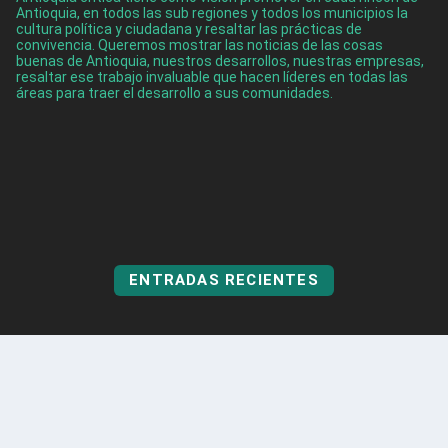
Antioquia, en todos las sub regiones y todos los municipios la
cultura política y ciudadana y resaltar las prácticas de
convivencia. Queremos mostrar las noticias de las cosas
buenas de Antioquia, nuestros desarrollos, nuestras empresas,
resaltar ese trabajo invaluable que hacen líderes en todas las
áreas para traer el desarrollo a sus comunidades.
ENTRADAS RECIENTES
Cinco turistas fueron rescatados en Guatapé
Ago 5, 2026
Itagüí obtuvo por tercer año consecutivo el Premio
Nacional de Alta Gerencia