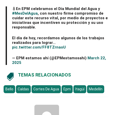
💧En EPM celebramos el Día Mundial del Agua y
#MesDelAgua
, con nuestro firme compromiso de
cuidar este recurso vital, por medio de proyectos e
iniciativas que incentiven su protección y su uso
responsable.
El día de hoy, recordamos algunos de los trabajos
realizados para lograr…
pic.twitter.com/FF8TZrnaoU
— EPM estamos ahí (@EPMestamosahi)
March 22,
2025
TEMAS RELACIONADOS

Bello
Caldas
Cortes De Agua
Epm
Itagüí
Medellín