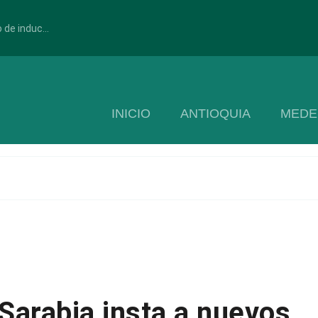
 de induc...
INICIO
ANTIOQUIA
MEDE
Sarabia insta a nuevos