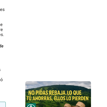
des
de
re
es.
de
s
n
gó