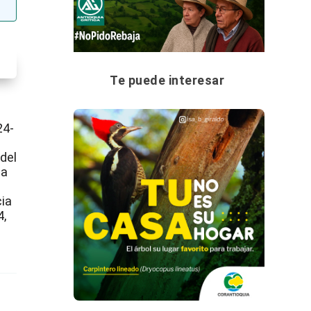
Te puede interesar
24-
del
 a
cia
4,