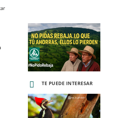
tar
a

TE PUEDE INTERESAR