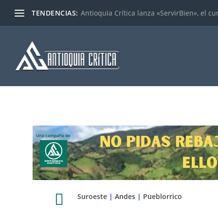
TENDENCIAS:
Antioquia Crítica lanza «ServirBien», el cu

Suroeste
|
Andes
|
Pueblorrico