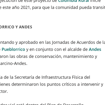
ejecución de este proyecto de
Colombia Rural
inicie
 este año 2021, para que la comunidad pueda transi
LORRICO Y ANDES
entando y aprobado en las Jornadas de Acuerdos de l
e
Pueblorrico
y en conjunto con el alcalde de
Andes
naron las obras de conservación, mantenimiento y
 Barcino-Andes.
a de la Secretaría de Infraestructura Física del
enes determinaron los puntos críticos a intervenir y
tor.
dor vial está dentro del Plan de Desarrollo