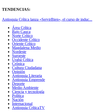
TENDENCIAS:
Antioquia Crítica lanza «ServirBien», el curso de induc...
Área Crítica
Bajo Cauca
Norte Crítico
Occidente Crítico
Oriente Crítico
Magdalena Medio
Nordeste
Suroeste
Urabá Crítica
Crónica
Cultura Ciudadana
Opinión
Antioquia Literaria
Antioquia Emprende
Deporte
Medio Ambiente
Ciencia y tecnología
Política
Nación
Internacional
Antioquia CríticaTV