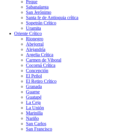
Peque
Sabanalarga
San Jerónimo
Santa fe de Antioquia crítica
Sopetrán Crítico
Uramita
Oriente Crítico
Rionegro
Abejorral
Alejandría
Argelia Crítica
Carmen de Viboral
Cocorná Crítica
Concepción
El Peñol
El Retiro Crítico
Granada
Guarne
Guatapé
La Ceja
La Unión
Marinilla
Nariño
San Carlos
San Francisco