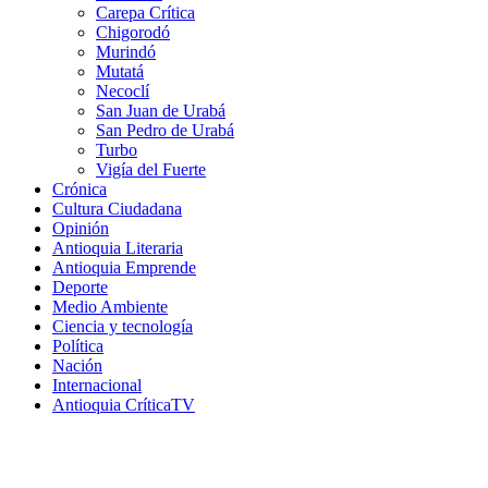
Carepa Crítica
Chigorodó
Murindó
Mutatá
Necoclí
San Juan de Urabá
San Pedro de Urabá
Turbo
Vigía del Fuerte
Crónica
Cultura Ciudadana
Opinión
Antioquia Literaria
Antioquia Emprende
Deporte
Medio Ambiente
Ciencia y tecnología
Política
Nación
Internacional
Antioquia CríticaTV