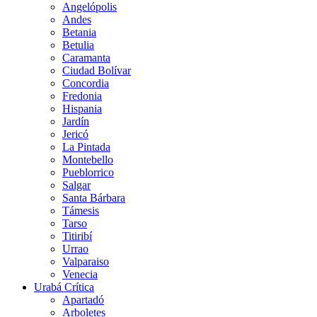
Angelópolis
Andes
Betania
Betulia
Caramanta
Ciudad Bolívar
Concordia
Fredonia
Hispania
Jardín
Jericó
La Pintada
Montebello
Pueblorrico
Salgar
Santa Bárbara
Támesis
Tarso
Titiribí
Urrao
Valparaiso
Venecia
Urabá Crítica
Apartadó
Arboletes