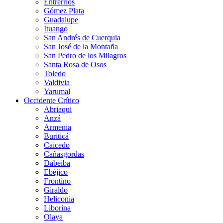
Entrerríos
Gómez Plata
Guadalupe
Ituango
San Andrés de Cuerquia
San José de la Montaña
San Pedro de los Milagros
Santa Rosa de Osos
Toledo
Valdivia
Yarumal
Occidente Crítico
Abriaqui
Anzá
Armenia
Buriticá
Caicedo
Cañasgordas
Dabeiba
Ebéjico
Frontino
Giraldo
Heliconia
Liborina
Olaya