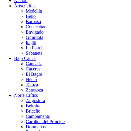
Nación
Área Crítica
Medellín
Bello
Barbosa
Copacabana
Envigado
Girardota
Itagüí
La Estrella
Sabaneta
Bajo Cauca
Caucasia
Cáceres
El Bagre
Nechí
Tarazá
Zaragoza
Norte Crítico
Angostura
Belmira
Briceño
Campamento
Carolina del Príncipe
Donmatías