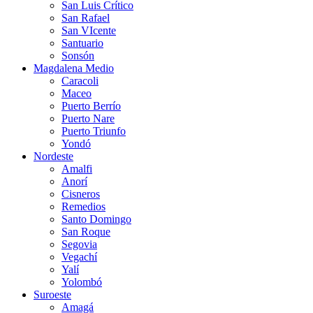
San Luis Crítico
San Rafael
San VIcente
Santuario
Sonsón
Magdalena Medio
Caracoli
Maceo
Puerto Berrío
Puerto Nare
Puerto Triunfo
Yondó
Nordeste
Amalfi
Anorí
Cisneros
Remedios
Santo Domingo
San Roque
Segovia
Vegachí
Yalí
Yolombó
Suroeste
Amagá