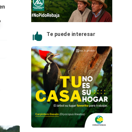
 en
Te puede interesar

.