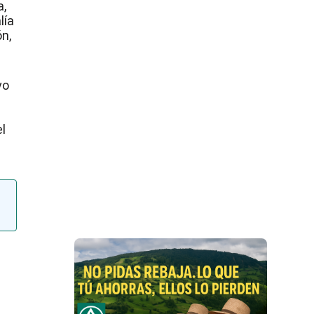
a,
lía
ón,
vo
el