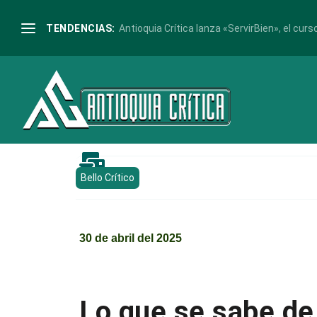
TENDENCIAS:
Antioquia Crítica lanza «ServirBien», el curso

Bello Crítico
30 de abril del 2025
Lo que se sabe de 