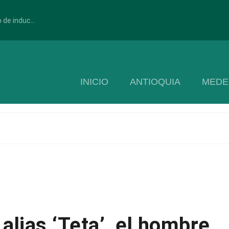
 de induc...
INICIO
ANTIOQUIA
MEDE
alias ‘Teta’, el hombre