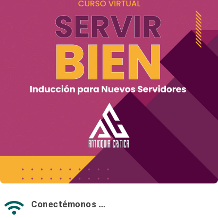
Conectémonos …
