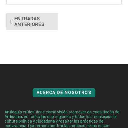
ENTRADAS
ANTERIORES
ACERCA DE NOSOTROS
Antioquia crítica tiene como visión promover en cada rincón de
Antioquia, en todos las sub regiones y todos los municipios la
cultura política y ciudadana y resaltar las prácticas de
convivencia. Queremos mostrar las noticias de las cosas