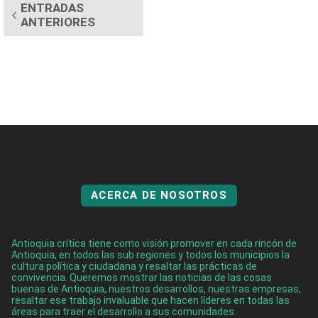
ENTRADAS
ANTERIORES
ACERCA DE NOSOTROS
Antioquia crítica tiene como visión promover en cada rincón de
Antioquia, en todos las sub regiones y todos los municipios la
cultura política y ciudadana y resaltar las prácticas de
convivencia. Queremos mostrar las noticias de las cosas
buenas de Antioquia, nuestros desarrollos, nuestras empresas,
resaltar ese trabajo invaluable que hacen líderes en todas las
áreas para traer el desarrollo a sus comunidades.