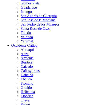
Gómez Plata
Guadalupe
Ituango
San Andrés de Cuerquia
San José de la Montaña
San Pedro de los Milagros
Santa Rosa de Osos
Toledo
Valdivia
Yarumal
Occidente Crítico
Abriaqui
Anzá
Armenia
Buriticá
Caicedo
Cañasgordas
Dabeiba
Ebéjico
Frontino
Giraldo
Heliconia
Liborina
Olaya
Peque