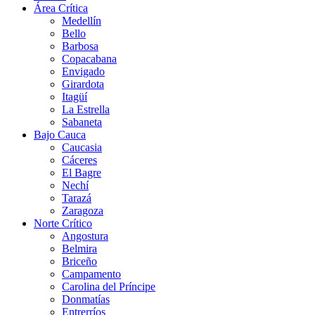
Área Crítica
Medellín
Bello
Barbosa
Copacabana
Envigado
Girardota
Itagüí
La Estrella
Sabaneta
Bajo Cauca
Caucasia
Cáceres
El Bagre
Nechí
Tarazá
Zaragoza
Norte Crítico
Angostura
Belmira
Briceño
Campamento
Carolina del Príncipe
Donmatías
Entrerríos