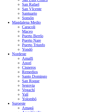
San Rafael
San VIcente
Santuario
Sonsón
Magdalena Medio
Caracoli
Maceo
Puerto Berrío
Puerto Nare
Puerto Triunfo
Yondó
Nordeste
Amalfi
Anorí
Cisneros
Remedios
Santo Domingo
San Roque
Segovia
Vegachí
Yalí
Yolombó
Suroeste
Amagá