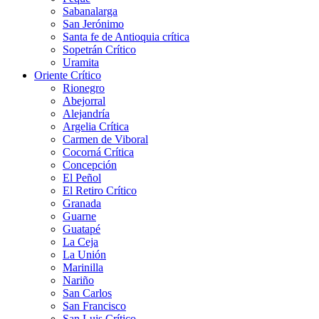
Sabanalarga
San Jerónimo
Santa fe de Antioquia crítica
Sopetrán Crítico
Uramita
Oriente Crítico
Rionegro
Abejorral
Alejandría
Argelia Crítica
Carmen de Viboral
Cocorná Crítica
Concepción
El Peñol
El Retiro Crítico
Granada
Guarne
Guatapé
La Ceja
La Unión
Marinilla
Nariño
San Carlos
San Francisco
San Luis Crítico