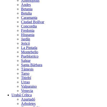
Angelópolis
Andes
Betania
Betulia
Caramanta
Ciudad Bolívar
Concordia
Fredonia
Hispania
Jardín
Jericó
La Pintada
Montebello
Pueblorrico
Salgar
Santa Bárbara
Támesis
Tarso
Titiribí
Urrao
Valparaiso
Venecia
Urabá Crítica
Apartadó
Arboletes