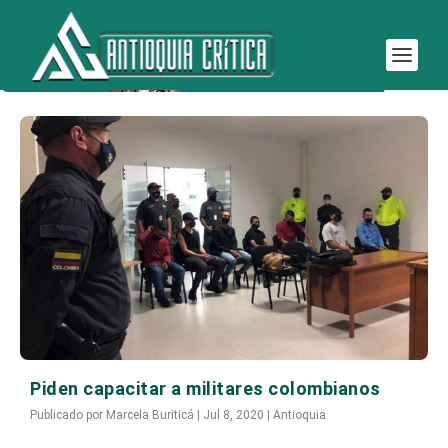
Etiqueta:
militares
Piden capacitar a militares colombianos
Publicado por
Marcela Buriticá
|
Jul 8, 2020
|
Antioquia