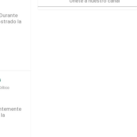
Únete a nuestro canal
 Durante
strado la
s
rítico
ientemente
 la