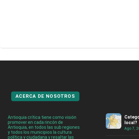
ACERCA DE NOSOTROS
Catego
Antioquia crítica tiene como visión
promover en cada rincón de
local?
Antioquia, en todos las sub regiones
Ago 7, 
y todos los municipios la cultura
política y ciudadana y resaltar las