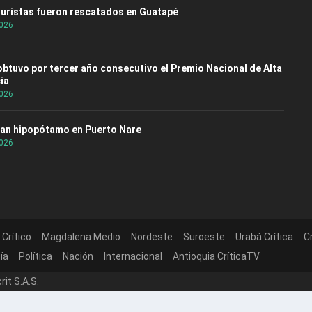
turistas fueron rescatados en Guatapé
2026
 obtuvo por tercer año consecutivo el Premio Nacional de Alta
ia
2026
an hipopótamo en Puerto Nare
2026
 Crítico
Magdalena Medio
Nordeste
Suroeste
Urabá Crítica
C
ía
Política
Nación
Internacional
Antioquia CríticaTV
it S.A.S.