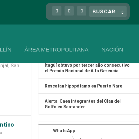
Las más recientes
Categorización Fiscal en Colombia: ¿Por
asgordas
qué frena el desarrollo local?
rítico
Cinco turistas fueron rescatados en
LLÍN
ÁREA METROPOLITANA
NACIÓN
Guatapé
 veredas La
njal, San
Itagüí obtuvo por tercer año consecutivo
el Premio Nacional de Alta Gerencia
Rescatan hipopótamo en Puerto Nare
Alerta: Caen integrantes del Clan del
Golfo en Santander
ontino
WhatsApp
co