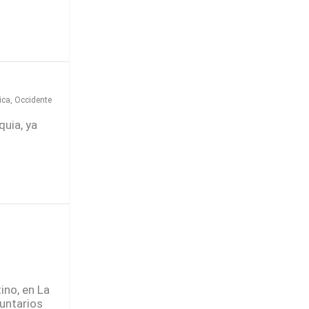
ica
,
Occidente
uia, ya
ino, en La
luntarios