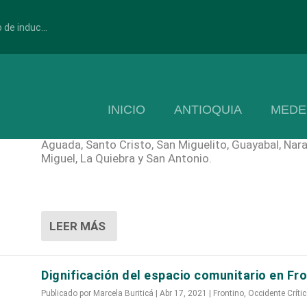
 de induc...
Construyen germinador comunitario en Cañ
Publicado por
Marcela Buriticá
|
Nov 3, 2021
|
Cañasgordas
,
Occidente C
INICIO
ANTIOQUIA
MEDE
Esta iniciativa fue desarrollada en Cestillal, en sus
Aguada, Santo Cristo, San Miguelito, Guayabal, Nara
Miguel, La Quiebra y San Antonio.
LEER MÁS
Dignificación del espacio comunitario en Fr
Publicado por
Marcela Buriticá
|
Abr 17, 2021
|
Frontino
,
Occidente Críti