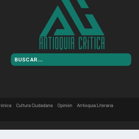
rónica
Cultura Ciudadana
Opinión
Antioquia Literaria