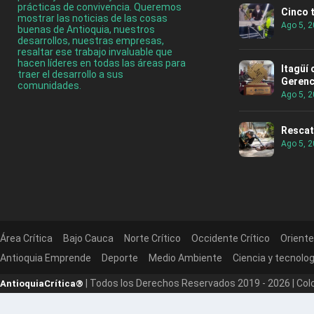
prácticas de convivencia. Queremos
Cinco 
mostrar las noticias de las cosas
Ago 5, 
buenas de Antioquia, nuestros
desarrollos, nuestras empresas,
resaltar ese trabajo invaluable que
hacen líderes en todas las áreas para
Itagüí
traer el desarrollo a sus
Gerenc
comunidades.
Ago 5, 
Rescat
Ago 5, 
Área Crítica
Bajo Cauca
Norte Crítico
Occidente Crítico
Oriente
Antioquia Emprende
Deporte
Medio Ambiente
Ciencia y tecnolog
| Todos los Derechos Reservados 2019 - 2026 | Colcr
AntioquiaCrítica®