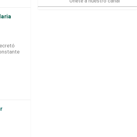
Únete a nuestro canal
laria
decretó
constante
r