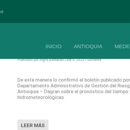
pé
INICIO
ANTIOQUIA
MEDE
El Suroeste antioqueño se encuentra en aler
Publicado por
Ingrid Barbarán
|
Abr 6, 2022
|
Suroeste
De esta manera lo confirmó el boletín publicado por
Departamento Administrativo de Gestión del Riesg
Antioquia – Dagran sobre el pronóstico del tiempo 
hidrometeorológicas.
LEER MÁS