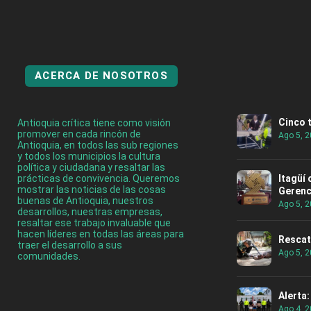
ACERCA DE NOSOTROS
Cinco 
Antioquia crítica tiene como visión
promover en cada rincón de
Ago 5, 
Antioquia, en todos las sub regiones
y todos los municipios la cultura
política y ciudadana y resaltar las
prácticas de convivencia. Queremos
Itagüí
mostrar las noticias de las cosas
Gerenc
buenas de Antioquia, nuestros
Ago 5, 
desarrollos, nuestras empresas,
resaltar ese trabajo invaluable que
hacen líderes en todas las áreas para
Rescat
traer el desarrollo a sus
Ago 5, 
comunidades.
Alerta
Ago 4, 