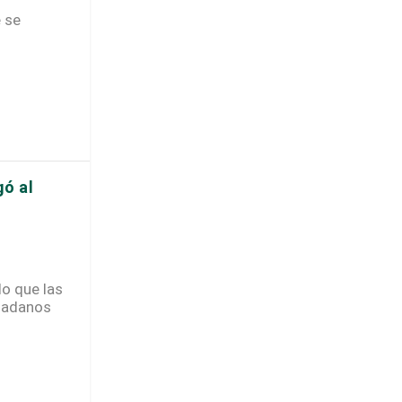
e se
gó al
lo que las
udadanos