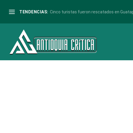
Etiqueta:
alerta roja
TENDENCIAS:
Cinco turistas fueron rescatados en Guata