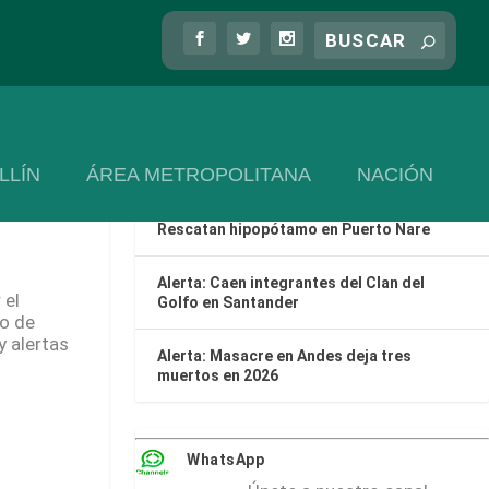
Las más recientes
Cinco turistas fueron rescatados en
Guatapé
Itagüí obtuvo por tercer año consecutivo
LLÍN
ÁREA METROPOLITANA
NACIÓN
el Premio Nacional de Alta Gerencia
ta roja
Rescatan hipopótamo en Puerto Nare
Alerta: Caen integrantes del Clan del
 el
Golfo en Santander
o de
y alertas
Alerta: Masacre en Andes deja tres
muertos en 2026
WhatsApp