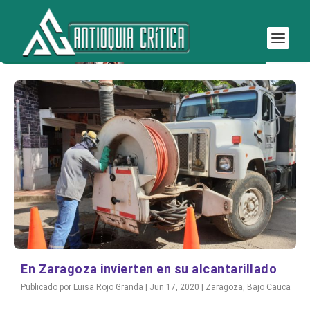
Etiqueta:
Alcantarillado en Zaragoza
En Zaragoza invierten en su alcantarillado
Publicado por
Luisa Rojo Granda
|
Jun 17, 2020
|
Zaragoza
,
Bajo Cauca