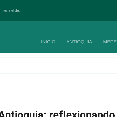
frena el de...
INICIO
ANTIOQUIA
MEDE
ntioquia: reflexionando