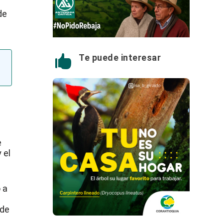
de
Te puede interesar

a
e
 el
 a
 de