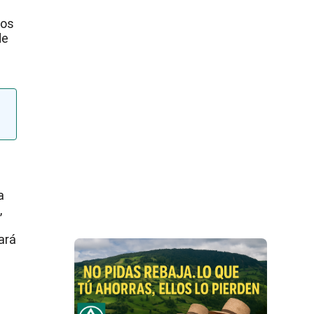
vos
de
a
,
ará