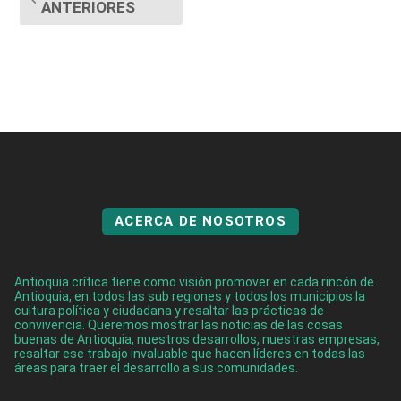
ANTERIORES
ACERCA DE NOSOTROS
Antioquia crítica tiene como visión promover en cada rincón de
Antioquia, en todos las sub regiones y todos los municipios la
cultura política y ciudadana y resaltar las prácticas de
convivencia. Queremos mostrar las noticias de las cosas
buenas de Antioquia, nuestros desarrollos, nuestras empresas,
resaltar ese trabajo invaluable que hacen líderes en todas las
áreas para traer el desarrollo a sus comunidades.