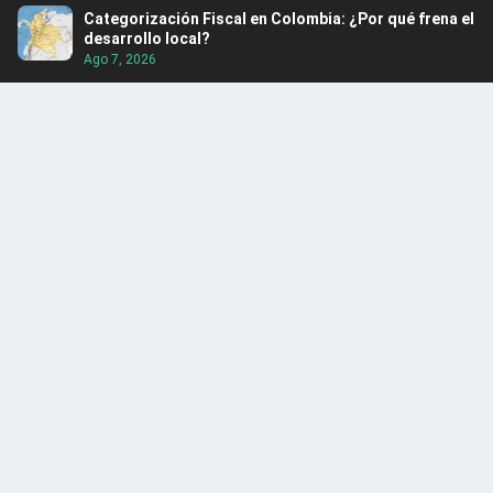
Categorización Fiscal en Colombia: ¿Por qué frena el
desarrollo local?
Ago 7, 2026
Cinco turistas fueron rescatados en Guatapé
Ago 5, 2026
Itagüí obtuvo por tercer año consecutivo el Premio
Nacional de Alta Gerencia
Ago 5, 2026
Rescatan hipopótamo en Puerto Nare
Ago 5, 2026