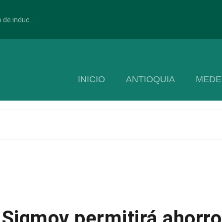
 de induc...
INICIO
ANTIOQUIA
MEDE
Sigmov permitirá ahorro