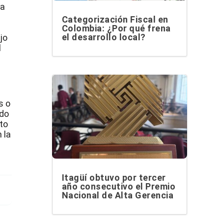
la
Categorización Fiscal en
Colombia: ¿Por qué frena
el desarrollo local?
jo
l
s o
odo
nto
 la
Itagüí obtuvo por tercer
año consecutivo el Premio
Nacional de Alta Gerencia