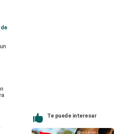
 de
 un
,
ón
ra
Te puede interesar

n
r