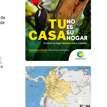
 de
 de
,
E,
co