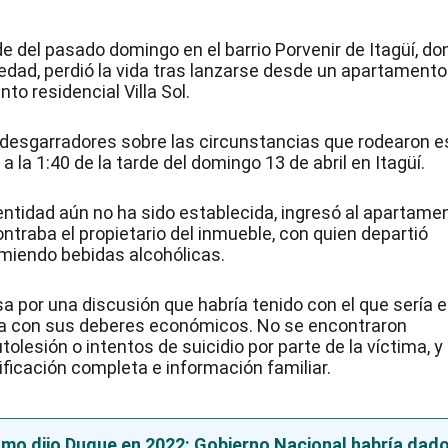
 del pasado domingo en el barrio Porvenir de Itagüí, do
 edad, perdió la vida tras lanzarse desde un apartamento
to residencial Villa Sol.
es desgarradores sobre las circunstancias que rodearon e
la 1:40 de la tarde del domingo 13 de abril en Itagüí.
dentidad aún no ha sido establecida, ingresó al apartame
ntraba el propietario del inmueble, con quien departió
miendo bebidas alcohólicas.
sa por una discusión que habría tenido con el que sería e
lía con sus deberes económicos. No se encontraron
olesión o intentos de suicidio por parte de la víctima, y
icación completa e información familiar.
omo dijo Duque en 2022: Gobierno Nacional habría dad