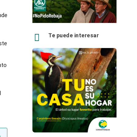
nde

Te puede interesar
ste
nto
l
o