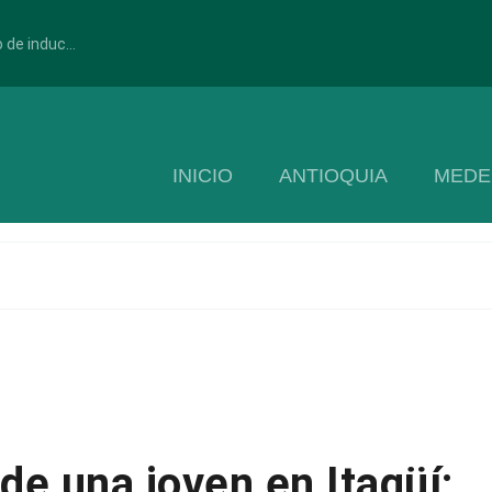
 de induc...
INICIO
ANTIOQUIA
MEDE
de una joven en Itagüí: