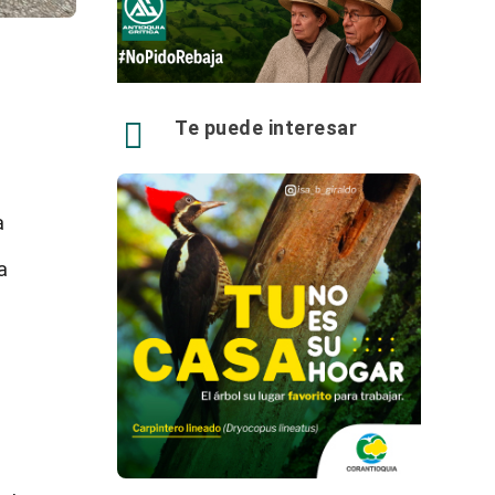

Te puede interesar
a
n
a