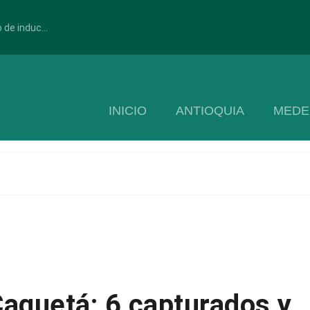
 de induc...
INICIO
ANTIOQUIA
MEDE
Caquetá: 6 capturados y