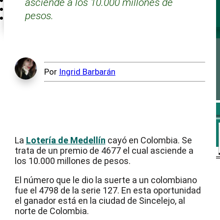
asciende a los 10.000 millones de
Internacional
pesos.
Antioquia CríticaTV
Por
Ingrid Barbarán
La
Lotería de Medellín
cayó en Colombia. Se
trata de un premio de 4677 el cual asciende a
los 10.000 millones de pesos.
El número que le dio la suerte a un colombiano
Inicio
Antioquia
fue el 4798 de la serie 127. En esta oportunidad
Medellín
el ganador está en la ciudad de Sincelejo, al
Área Metropolitana
norte de Colombia.
Nación