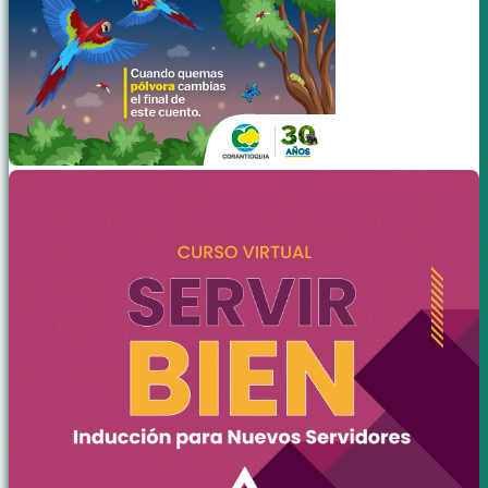
San Pedro de los Milagros
Santa Rosa de Osos
Toledo
Valdivia
Yarumal
Occidente Crítico
Abriaqui
Anzá
Armenia
Buriticá
Caicedo
Cañasgordas
Dabeiba
Ebéjico
Frontino
Giraldo
Heliconia
Liborina
Olaya
Peque
Sabanalarga
San Jerónimo