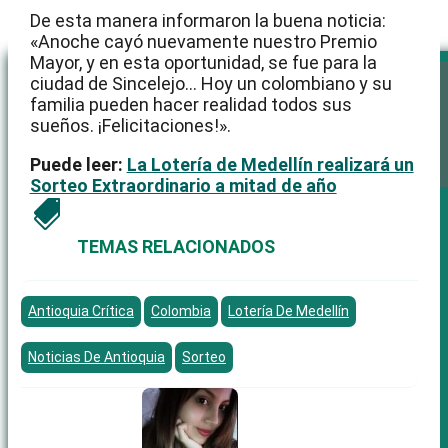
De esta manera informaron la buena noticia:
Menú
«
Anoche cayó nuevamente nuestro Premio
Mayor, y en esta oportunidad, se fue para la
ciudad
de
Sincelejo… Hoy un colombiano y su
familia pueden hacer realidad todos sus
sueños.
¡Felicitaciones!».
Puede leer:
La Lotería de Medellín realizará un
Sorteo Extraordinario a mitad de año

Inicio
Antioquia
TEMAS RELACIONADOS
Medellín
Área Metropolitana
Nación
Antioquia Crítica
Colombia
Lotería De Medellín
Área Crítica
Medellín
Bello
Noticias De Antioquia
Sorteo
Barbosa
Copacabana
Envigado
Girardota