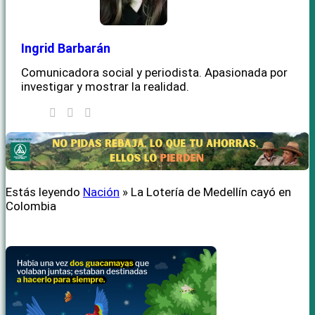
Itagüí
La Estrella
Sabaneta
Bajo Cauca
Ingrid Barbarán
Caucasia
Comunicadora social y periodista. Apasionada por
Cáceres
investigar y mostrar la realidad.
El Bagre
Nechí
Tarazá
Zaragoza
Norte Crítico
Angostura
Belmira
Briceño
Estás leyendo
Nación
»
La Lotería de Medellín cayó en
Campamento
Colombia
Carolina del Príncipe
Donmatías
Entrerríos
Gómez Plata
Guadalupe
Ituango
San Andrés de Cuerquia
San José de la Montaña