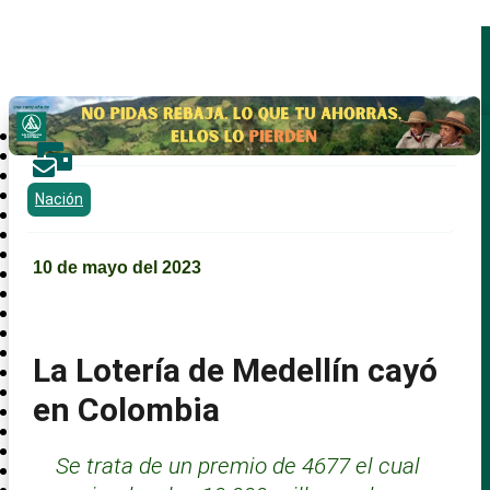
TENDENCIAS:
Antioquia Crítica lanza «ServirBien», el curso de induc...
Área Crítica

Bajo Cauca
Norte Crítico
Occidente Crítico
Nación
Oriente Crítico
Magdalena Medio
Nordeste
10 de mayo del 2023
Suroeste
Urabá Crítica
Crónica
Cultura Ciudadana
Opinión
La Lotería de Medellín cayó
Antioquia Literaria
Antioquia Emprende
en Colombia
Deporte
Medio Ambiente
Ciencia y tecnología
Se trata de un premio de 4677 el cual
Política
Nación