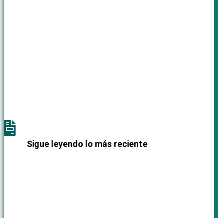
La cárcel es de ellos, y el desastre estructural que
la sostiene no se tapa con discursos ni paños de
agua tibia: exige transformaciones profundas,
radicales e impostergables.

Sigue leyendo lo más reciente