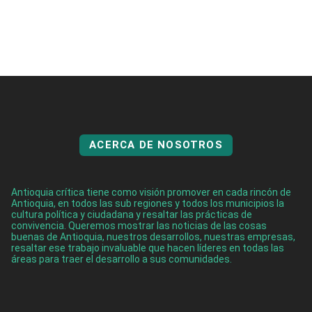
ACERCA DE NOSOTROS
Antioquia crítica tiene como visión promover en cada rincón de
Antioquia, en todos las sub regiones y todos los municipios la
cultura política y ciudadana y resaltar las prácticas de
convivencia. Queremos mostrar las noticias de las cosas
buenas de Antioquia, nuestros desarrollos, nuestras empresas,
resaltar ese trabajo invaluable que hacen líderes en todas las
áreas para traer el desarrollo a sus comunidades.