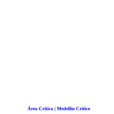
Hipopótamo en Puerto Nare fue rescatado por Cornare tras
ser hallado en grave estado por pescadores.
Área Crítica
|
Medellín Crítico