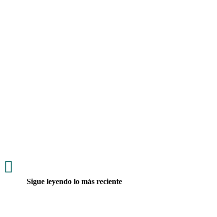
La Corte Suprema de Justicia decidió no abrir una
investigación contra Carlos Andrés Trujillo dentro del caso
UNGRD al no encontrar elementos suficientes que
justificaran el inicio de un proceso penal.

Sigue leyendo lo más reciente