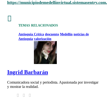
https://municipiodemedellinvirtual.sistemasentry.co

TEMAS RELACIONADOS
Antioquia Crítica
descuento
Medellín
noticias de
Antioquia
valorización
Ingrid Barbarán
Comunicadora social y periodista. Apasionada por investigar
y mostrar la realidad.