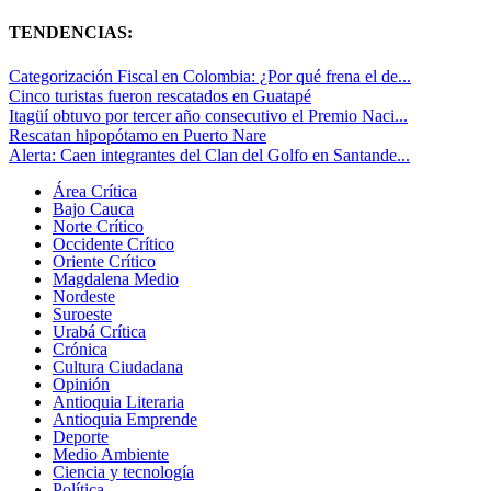
TENDENCIAS:
Categorización Fiscal en Colombia: ¿Por qué frena el de...
Cinco turistas fueron rescatados en Guatapé
Itagüí obtuvo por tercer año consecutivo el Premio Naci...
Rescatan hipopótamo en Puerto Nare
Alerta: Caen integrantes del Clan del Golfo en Santande...
Área Crítica
Bajo Cauca
Norte Crítico
Occidente Crítico
Oriente Crítico
Magdalena Medio
Nordeste
Suroeste
Urabá Crítica
Crónica
Cultura Ciudadana
Opinión
Antioquia Literaria
Antioquia Emprende
Deporte
Medio Ambiente
Ciencia y tecnología
Política