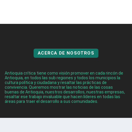
ACERCA DE NOSOTROS
Antioquia crítica tiene como visión promover en cada rincón de
Antioquia, en todos las sub regiones y todos los municipios la
cultura política y ciudadana y resaltar las prácticas de
convivencia. Queremos mostrar las noticias de las cosas
buenas de Antioquia, nuestros desarrollos, nuestras empresas,
resaltar ese trabajo invaluable que hacen líderes en todas las
áreas para traer el desarrollo a sus comunidades.