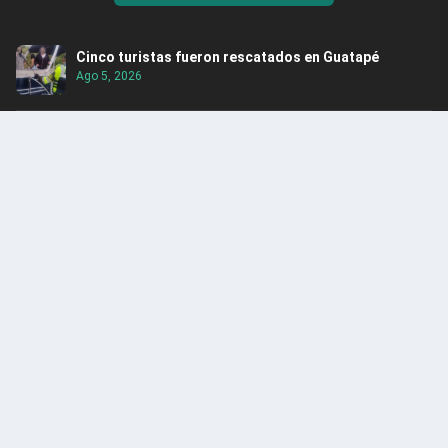
Cinco turistas fueron rescatados en Guatapé
Ago 5, 2026
Itagüí obtuvo por tercer año consecutivo el Premio
Nacional de Alta Gerencia
Ago 5, 2026
Rescatan hipopótamo en Puerto Nare
Ago 5, 2026
Alerta: Caen integrantes del Clan del Golfo en
Santander
Ago 4, 2026