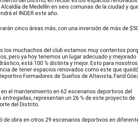
imiento del Distrito, en recibir estos espacios renovados
 Alcaldía de Medellín en seis comunas de la ciudad y qu
endrá el INDER este año.
rarán cinco áreas más, con una inversión de más de $5
dos los muchachos del club estamos muy contentos por
os, pero ya hoy tenemos un lugar adecuado y mejorado
rástico, está 100 % distinta y mejor. Esto para nosotros
ancia de tener espacios renovados como este que qued
 Deportivo Formadores de Sueños de Altavista, Farid Góe
a en el mantenimiento en 62 escenarios deportivos del
as entregadas, representan un 26 % de este proyecto de
te del Distrito.
ió de obra en otros 29 escenarios deportivos en diferent