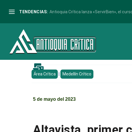
TENDENCIAS:
Antioquia Crítica lanza «ServirBien», el curso

Área Crítica
|
Medellín Crítico
5 de mayo del 2023
Altavista, primer 