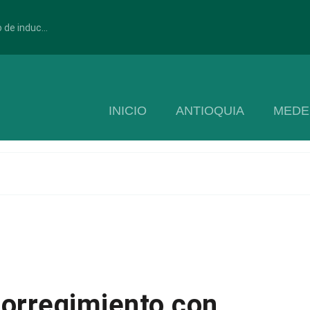
 de induc...
INICIO
ANTIOQUIA
MEDE
corregimiento con