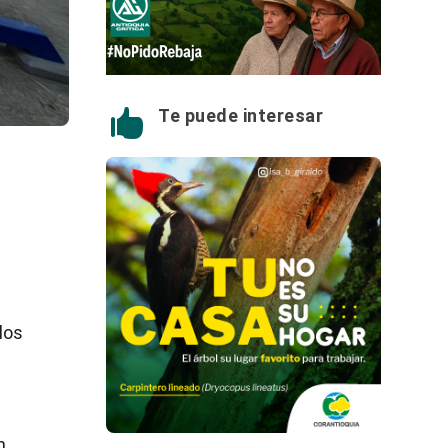
Te puede interesar

los
n