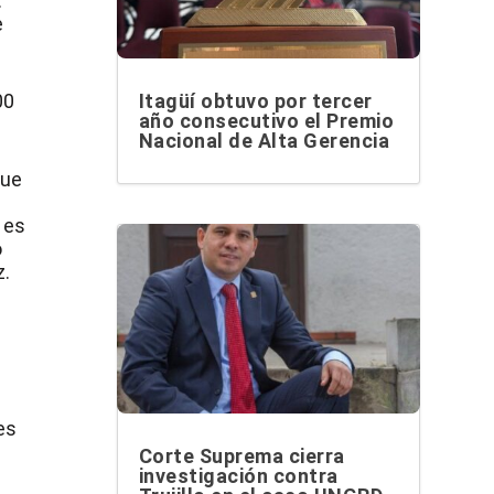
.
e
Itagüí obtuvo por tercer
00
año consecutivo el Premio
Nacional de Alta Gerencia
que
 es
ó
z.
es
Corte Suprema cierra
investigación contra