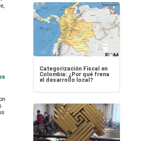
e,
Categorización Fiscal en
Colombia: ¿Por qué frena
os
el desarrollo local?
Son
s
os