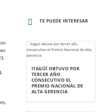

TE PUEDE INTERESAR
con
nes
23.
ITAGÜÍ OBTUVO POR
$
TERCER AÑO
CONSECUTIVO EL
PREMIO NACIONAL DE
ALTA GERENCIA
E
es,