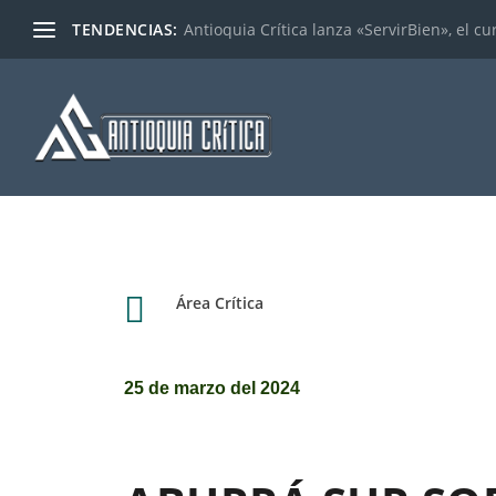
TENDENCIAS:
Antioquia Crítica lanza «ServirBien», el cu

Área Crítica
25 de marzo del 2024