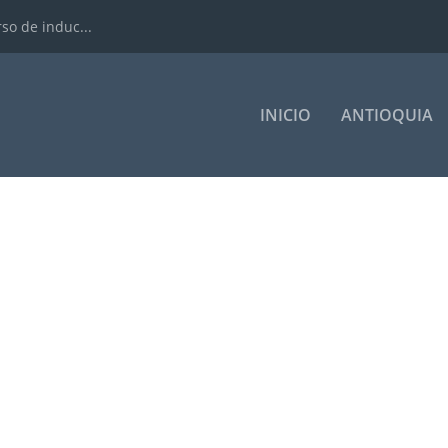
rso de induc...
INICIO
ANTIOQUIA