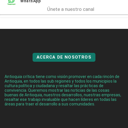
WhatsApp
Únete a nuestro canal
ACERCA DE NOSOTROS
Antioquia crítica tiene como visión promover en cada rincón de
Antioquia, en todos las sub regiones y todos los municipios la
cultura política y ciudadana y resaltar las prácticas de
convivencia. Queremos mostrar las noticias de las cosas
buenas de Antioquia, nuestros desarrollos, nuestras empresas,
resaltar ese trabajo invaluable que hacen líderes en todas las
áreas para traer el desarrollo a sus comunidades.