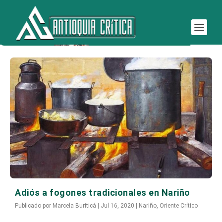
Etiqueta:
tradicionales
Adiós a fogones tradicionales en Nariño
Publicado por
Marcela Buriticá
|
Jul 16, 2020
|
Nariño
,
Oriente Crítico