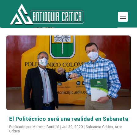
Etiqueta:
Politécnico
El Politécnico será una realidad en Sabaneta
Publicado por
Marcela Buriticá
|
Jul 30, 2020
|
Sabaneta Crítica
,
Área
Crítica