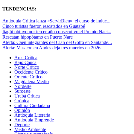
TENDENCIAS:
Antioquia Crítica lanza «ServirBien», el curso de induc...
Cinco turistas fueron rescatados en Guatapé
Itagüí obtuvo por tercer año consecutivo el Premio Naci...
Rescatan hipopótamo en Puerto Nare
Alerta: Caen integrantes del Clan del Golfo en Santande...
Alerta: Masacre en Andes deja tres muertos en 2026
Área Crítica
Bajo Cauca
Norte Crítico
Occidente Crítico
Oriente Crítico
Magdalena Medio
Nordeste
Suroeste
Urabá Crítica
Crónica
Cultura Ciudadana
Opinión
Antioquia Literaria
Antioquia Emprende
Deporte
Medio Ambiente