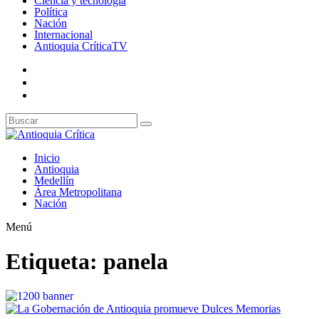
Ciencia y tecnología
Política
Nación
Internacional
Antioquia CríticaTV
Inicio
Antioquia
Medellín
Área Metropolitana
Nación
Menú
Etiqueta:
panela