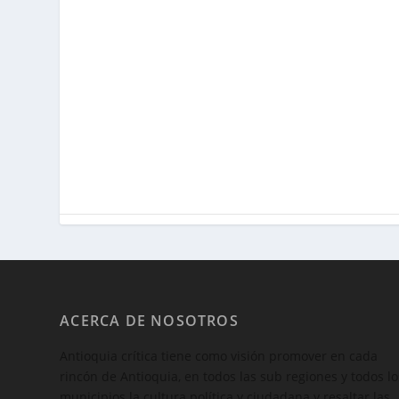
ACERCA DE NOSOTROS
Antioquia crítica tiene como visión promover en cada
rincón de Antioquia, en todos las sub regiones y todos lo
municipios la cultura política y ciudadana y resaltar las