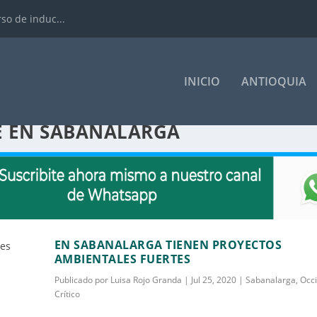
rso de induc...
INICIO
ANTIOQUIA
E EN SABANALARGA
EN SABANALARGA TIENEN PROYECTOS
AMBIENTALES FUERTES
Publicado por
Luisa Rojo Granda
|
Jul 25, 2020
|
Sabanalarga
,
Occ
Crítico