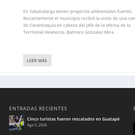
En Sabanalarga tienen proyectos ambientales fuertes.
Recientemente el municipio recibió la visita de una co
de Corantioquia en cabeza del jefe de la oficina de la
Territorial Hexévicos, Balmore Gonzalez Mira.
LEER MÁS
ENTRADAS RECIENTES
Cinco turistas fueron rescatados en Guatapé
Ago 5, 2026
s