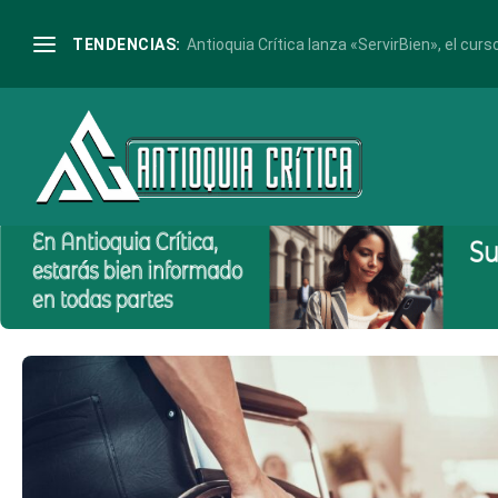
TENDENCIAS:
Antioquia Crítica lanza «ServirBien», el curso
Etiqueta:
Ituango alcaldía