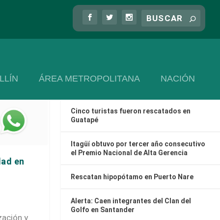
Las más recientes
LLÍN
ÁREA METROPOLITANA
NACIÓN
Cinco turistas fueron rescatados en
Guatapé
Itagüí obtuvo por tercer año consecutivo
el Premio Nacional de Alta Gerencia
dad en
Rescatan hipopótamo en Puerto Nare
Alerta: Caen integrantes del Clan del
Golfo en Santander
zación y