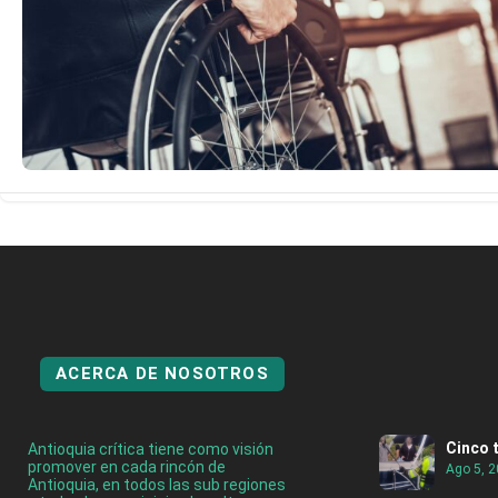
ACERCA DE NOSOTROS
Cinco 
Antioquia crítica tiene como visión
promover en cada rincón de
Ago 5, 
Antioquia, en todos las sub regiones