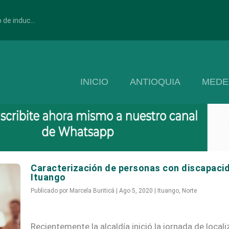
 de induc...
INICIO
ANTIOQUIA
MEDE
Caracterización de personas con discapaci
Ituango
Publicado por
Marcela Buriticá
|
Ago 5, 2020
|
Ituango
,
Norte
Recientemente la alcaldía inició la jornada de locali