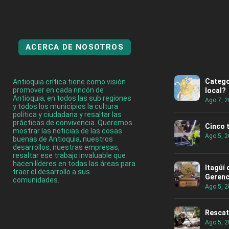
ACERCA DE NOSOTROS
Catego
Antioquia crítica tiene como visión
promover en cada rincón de
local?
Antioquia, en todos las sub regiones
Ago 7, 
y todos los municipios la cultura
política y ciudadana y resaltar las
prácticas de convivencia. Queremos
Cinco 
mostrar las noticias de las cosas
Ago 5, 
buenas de Antioquia, nuestros
desarrollos, nuestras empresas,
resaltar ese trabajo invaluable que
hacen líderes en todas las áreas para
Itagüí
traer el desarrollo a sus
Gerenc
comunidades.
Ago 5, 
Rescat
Ago 5, 