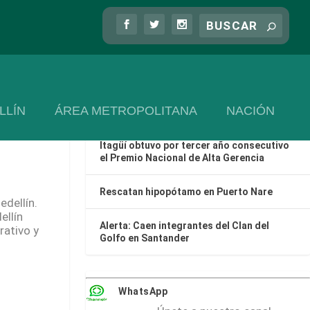
Las más recientes
Categorización Fiscal en Colombia: ¿Por
qué frena el desarrollo local?
Cinco turistas fueron rescatados en
LLÍN
ÁREA METROPOLITANA
NACIÓN
Guatapé
es de
Itagüí obtuvo por tercer año consecutivo
el Premio Nacional de Alta Gerencia
Rescatan hipopótamo en Puerto Nare
edellín.
ellín
Alerta: Caen integrantes del Clan del
rativo y
Golfo en Santander
WhatsApp