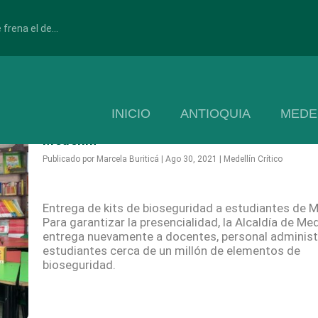
frena el de...
INICIO
ANTIOQUIA
MEDE
Entrega de kits de bioseguridad a estudiant
Medellín
Publicado por
Marcela Buriticá
|
Ago 30, 2021
|
Medellín Crítico
Entrega de kits de bioseguridad a estudiantes de M
Para garantizar la presencialidad, la Alcaldía de Med
entrega nuevamente a docentes, personal administ
estudiantes cerca de un millón de elementos de
bioseguridad.