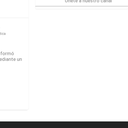
Únete a nuestro canal
a
tica
informó
mediante un